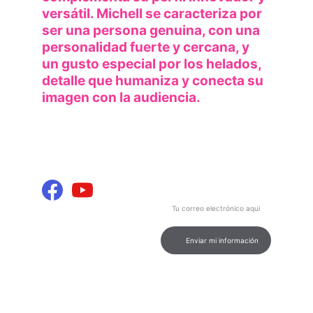
versátil. Michell se caracteriza por 
ser una persona genuina, con una 
personalidad fuerte y cercana, y 
un gusto especial por los helados, 
detalle que humaniza y conecta su 
imagen con la audiencia.
INFORMACIÓN Y 
Contenido
ENTRETENIMIENTO
Podcast de calidad para tu 
entretenimiento e información.
Ingresa tu correo electrónico
aquí
CONEXIÓN
contacto@marcamultimediosdigital.
com
Enviar mi información
© 2026. All rights reserved.