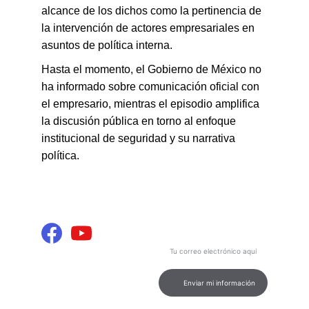
alcance de los dichos como la pertinencia de 
la intervención de actores empresariales en 
asuntos de política interna.
Hasta el momento, el Gobierno de México no 
ha informado sobre comunicación oficial con 
el empresario, mientras el episodio amplifica 
la discusión pública en torno al enfoque 
institucional de seguridad y su narrativa 
política.
INFORMACIÓN Y 
Contenido
ENTRETENIMIENTO
Podcast de calidad para tu 
entretenimiento e información.
Ingresa tu correo electrónico
aquí
CONEXIÓN
contacto@marcamultimediosdigital.
com
Enviar mi información
© 2026. All rights reserved.