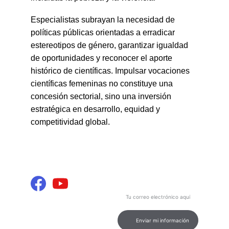
Especialistas subrayan la necesidad de 
políticas públicas orientadas a erradicar 
estereotipos de género, garantizar igualdad 
de oportunidades y reconocer el aporte 
histórico de científicas. Impulsar vocaciones 
científicas femeninas no constituye una 
concesión sectorial, sino una inversión 
estratégica en desarrollo, equidad y 
competitividad global.
INFORMACIÓN Y 
Contenido
ENTRETENIMIENTO
Podcast de calidad para tu 
entretenimiento e información.
Ingresa tu correo electrónico
aquí
CONEXIÓN
contacto@marcamultimediosdigital.
com
Enviar mi información
© 2026. All rights reserved.