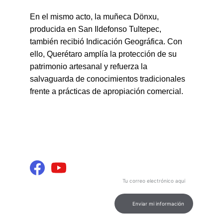
En el mismo acto, la muñeca Dönxu, 
producida en San Ildefonso Tultepec, 
también recibió Indicación Geográfica. Con 
ello, Querétaro amplía la protección de su 
patrimonio artesanal y refuerza la 
salvaguarda de conocimientos tradicionales 
frente a prácticas de apropiación comercial.
INFORMACIÓN Y 
Contenido
ENTRETENIMIENTO
Podcast de calidad para tu 
entretenimiento e información.
Ingresa tu correo electrónico
aquí
CONEXIÓN
contacto@marcamultimediosdigital.
com
Enviar mi información
© 2026. All rights reserved.