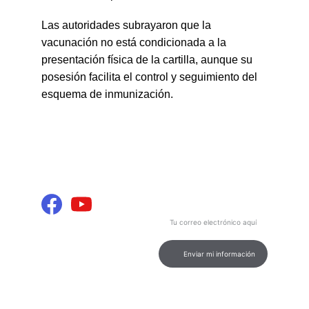
Las autoridades subrayaron que la 
vacunación no está condicionada a la 
presentación física de la cartilla, aunque su 
posesión facilita el control y seguimiento del 
esquema de inmunización.
INFORMACIÓN Y 
Contenido
ENTRETENIMIENTO
Podcast de calidad para tu 
entretenimiento e información.
Ingresa tu correo electrónico
aquí
CONEXIÓN
contacto@marcamultimediosdigital.
com
Enviar mi información
© 2026. All rights reserved.