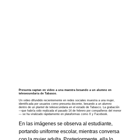
Presunta captan en video a una maestra besando a un alumno en 
telesecundaria de Tabasco.
Un video difundido recientemente en redes sociales muestra a una mujer, 
identificada por usuarios como presunta docente, besando a un alumno 
dentro de un plantel de telesecundaria en el estado de Tabasco. La grabación 
—que habría sido realizada el pasado 14 de febrero por compañeros del menor
— se ha viralizado rápidamente en plataformas como X y Facebook.
En las imágenes se observa al estudiante, 
portando uniforme escolar, mientras conversa 
con la mujer adulta. Posteriormente, ella lo 