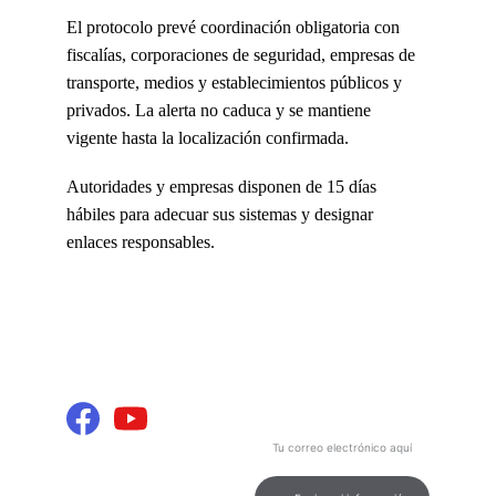
El protocolo prevé coordinación obligatoria con 
fiscalías, corporaciones de seguridad, empresas de 
transporte, medios y establecimientos públicos y 
privados. La alerta no caduca y se mantiene 
vigente hasta la localización confirmada.
Autoridades y empresas disponen de 15 días 
hábiles para adecuar sus sistemas y designar 
enlaces responsables.
INFORMACIÓN Y 
Contenido
ENTRETENIMIENTO
Podcast de calidad para tu 
entretenimiento e información.
Ingresa tu correo electrónico
aquí
CONEXIÓN
contacto@marcamultimediosdigital.
com