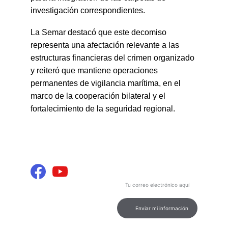
investigación correspondientes.
La Semar destacó que este decomiso 
representa una afectación relevante a las 
estructuras financieras del crimen organizado 
y reiteró que mantiene operaciones 
permanentes de vigilancia marítima, en el 
marco de la cooperación bilateral y el 
fortalecimiento de la seguridad regional.
INFORMACIÓN Y 
Contenido
ENTRETENIMIENTO
Podcast de calidad para tu 
entretenimiento e información.
Ingresa tu correo electrónico
aquí
CONEXIÓN
contacto@marcamultimediosdigital.
com
Enviar mi información
© 2026. All rights reserved.